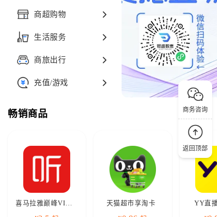
商超购物
生活服务
商旅出行
充值/游戏
商务咨询
畅销商品
返回顶部
喜马拉雅巅峰VIP会员
天猫超市享淘卡
YY直