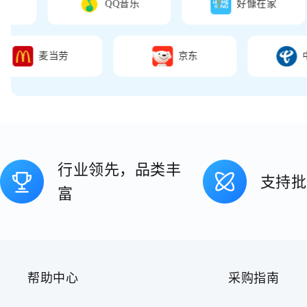
QQ音乐
好慷在家
麦当劳
京东
数惠聚采商城数字权益商品批量采购平台
数惠聚采商城为企业采购、渠道分销与营销运营场景提供视频会员
企业采购更高效
数惠聚采商城面向企业采购、渠道分销与营销运营场景，提供视频
适用场景
行业领先，品类丰
企业福利采购与节日礼赠
支持批
富
银行积分兑换与会员运营
拉新促活与营销活动权益发放
渠道分销与数字商品供货
平台能力
覆盖视频会员、音乐会员、生活服务卡券、礼品卡等主流品类
支持企业批量采购与专属客服咨询
帮助中心
采购指南
商品信息、品牌合作与采购入口集中展示，便于快速选品
适合企业购、渠道供货与营销活动场景快速落地