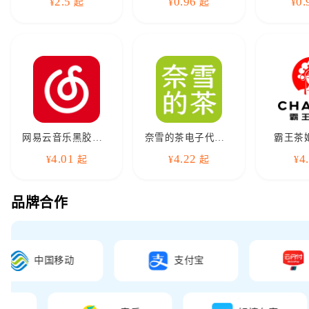
2.5
0.96
0.
¥
起
¥
起
¥
网易云音乐黑胶VIP
奈雪的茶电子代金券
霸王茶
4.01
4.22
4
¥
起
¥
起
¥
品牌合作
中国移动
支付宝