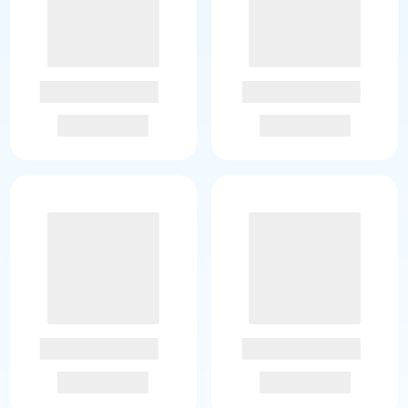
礼赠、营销活动激励与渠道分销等数字权益采购场景。
目、价格区间、交付方式与排序规则筛选数字权益商品。
促活、会员运营和渠道分销等数字权益采购场景。
活服务卡券、餐饮券及充值类数字商品。
规则、适用场景与客服支持能力，再进行批量采购与方案咨询。