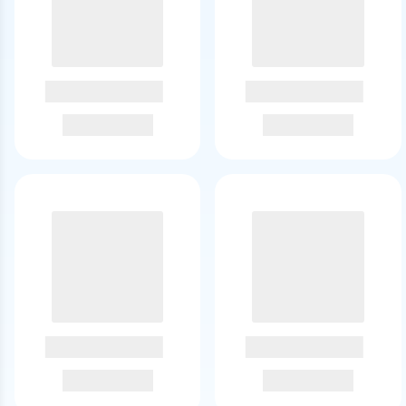
企业福利采购与礼赠发放
银行积分兑换与会员运营
营销活动激励与拉新促活
渠道分销与数字商品供货
平台能力
支持 视频影音 / 综合视频 等类目商品采购
覆盖视频会员、礼品卡、生活服务卡券等数字权益商品
支持企业批量采购与专属客服咨询
适合企业购、渠道分销和营销活动场景
统一商品列表页，便于选品与采购对接
常见采购问题
综合视频批量采购适合哪些场景：适合企业福利、积分兑换、节日
综合视频批量采购可以筛选哪些商品类型：当前页面支持按商品类
数惠聚采商城适合哪些采购场景：适合企业福利、积分兑换、拉新
平台支持哪些数字权益商品类型：平台汇集视频会员、礼品卡、生
企业采购前需要关注哪些信息：建议重点确认商品交付方式、票据