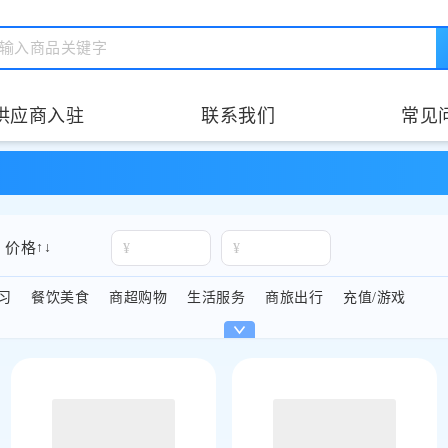
输入商品关键字
供应商入驻
联系我们
常见
类目为 视频影音 / 综合视频，适用于企业福利、积分兑换、营销活
价格
↑
↓
¥
¥
习
餐饮美食
商超购物
生活服务
商旅出行
充值/游戏
品，适合会员运营、拉新促活与节日礼赠场景。
合企业福利、积分兑换与营销活动发放。
中采购与多场景灵活发放。