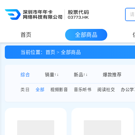
请
首页
全部商品
当前位置：
首页
>
全部商品
综合视频批量采购
数惠聚采商城提供综合视频相关数字权益商品批量采购服务，当前聚焦
综合
销量
↑
↓
新品
↑
↓
爆款推荐
当前类目路径
视频影音 / 综合视频
核心品类
类目
全部
视频影音
音乐听书
阅读社交
办公学
视频会员采购
覆盖爱奇艺、腾讯视频、优酷、哔哩哔哩等视频会员类数字权益商
礼品卡与代金券采购
提供京东 E 卡、瑞幸咖啡券、餐饮券等数字礼品卡与代金券，适
生活服务与充值商品
覆盖话费流量、出行服务、生活服务卡券等数字商品，便于企业集
适用场景